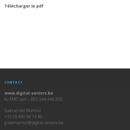
Télécharger le pdf
CONTACT
www.digital-seniors.be
by FMD sprl – BE0 544.446.350
Gaëtan del Marmol
+32 (0) 460 94 74 85
g.delmarmol@digital-seniors.be