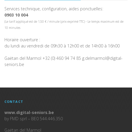
Services technique, configuration, aides ponctuelles:
0903 10 004
(Le tarif appliqué est de 1,50 € / minute (prix exprimé TTC) - Le temps maximum est de
10 minutes
Horaire ouverture :
du lundi au vendredi de 09h30 à 12h00 et de 14h00 à 16h00
Gaëtan del Marmol +32 (0) 460 94 74 85 g.delmarmol@digital-
seniors.be
CONTACT
www.digital-seniors.be
by FMD sprl – BE0 544.446.350
Gaëtan del Marmol