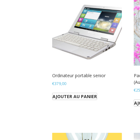
Ordinateur portable senior
Pac
(A
€
379,00
€
25
AJOUTER AU PANIER
AJ