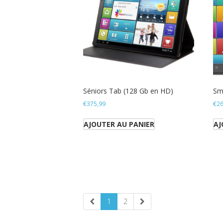
Séniors Tab (128 Gb en HD)
Sm
€
375,99
€
26
AJOUTER AU PANIER
AJ
1
2