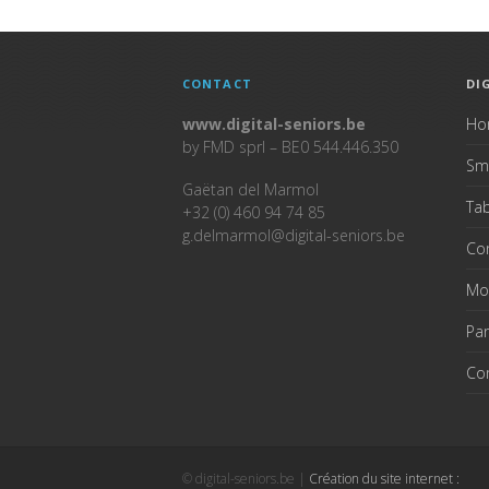
CONTACT
DI
www.digital-seniors.be
Ho
by FMD sprl – BE0 544.446.350
Sm
Gaëtan del Marmol
Tab
+32 (0) 460 94 74 85
g.delmarmol@digital-seniors.be
Co
Mo
Pan
Co
© digital-seniors.be |
Création du site internet :