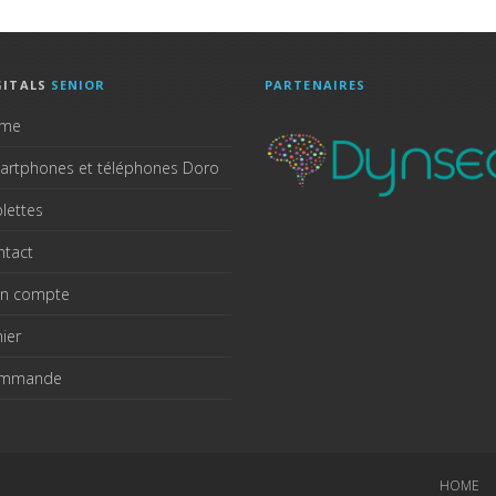
GITALS
SENIOR
PARTENAIRES
me
artphones et téléphones Doro
lettes
ntact
n compte
ier
mmande
HOME