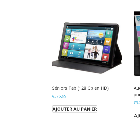
Séniors Tab (128 Gb en HD)
Aud
pou
€
375,99
€
34
AJOUTER AU PANIER
AJ