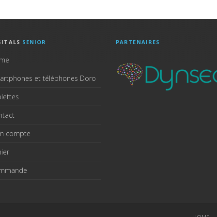
GITALS
SENIOR
PARTENAIRES
me
artphones et téléphones Doro
lettes
ntact
n compte
ier
mmande