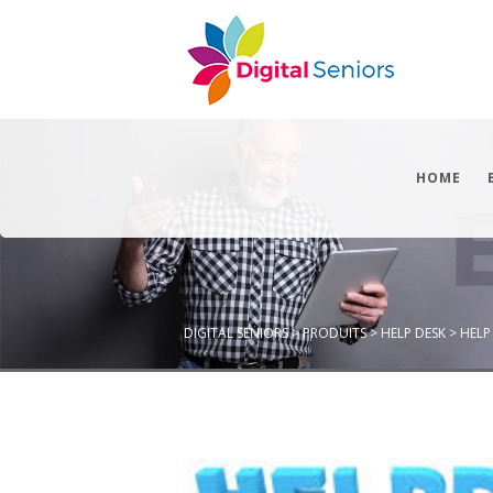
HOME
DIGITAL SENIORS
>
PRODUITS
>
HELP DESK
>
HELP