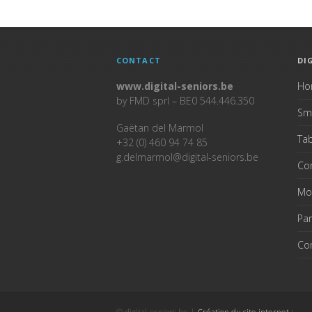
CONTACT
DI
www.digital-seniors.be
Ho
by FMD sprl – BE0 544.446.350
Sm
Gaëtan del Marmol
Tab
+32 (0) 460 94 74 85
g.delmarmol@digital-seniors.be
Co
Mo
Pan
Co