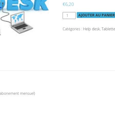
€
6,20
AJOUTER AU PANIER
Catégories :
Help desk
,
Tablett
 (abonement mensuel)