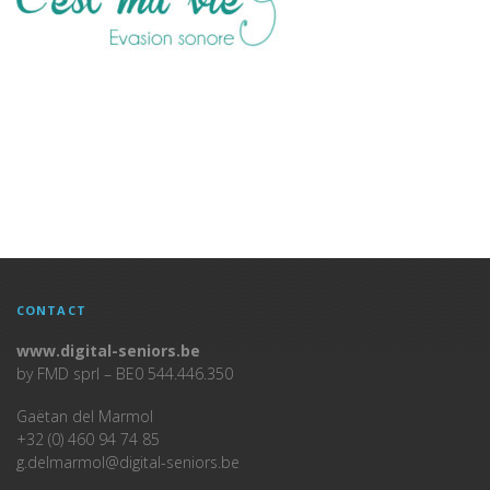
CONTACT
www.digital-seniors.be
by FMD sprl – BE0 544.446.350
Gaëtan del Marmol
+32 (0) 460 94 74 85
g.delmarmol@digital-seniors.be