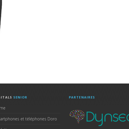
GITALS
SENIOR
PARTENAIRES
me
artphones et téléphones Doro