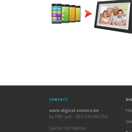
CONTACT
DI
www.digital-seniors.be
Ho
by FMD sprl – BE0 544.446.350
Sm
Gaëtan del Marmol