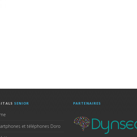
GITALS
SENIOR
PARTENAIRES
me
artphones et téléphones Doro