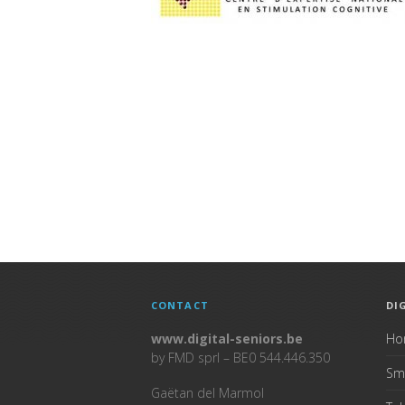
CONTACT
DI
www.digital-seniors.be
Ho
by FMD sprl – BE0 544.446.350
Sm
Gaëtan del Marmol