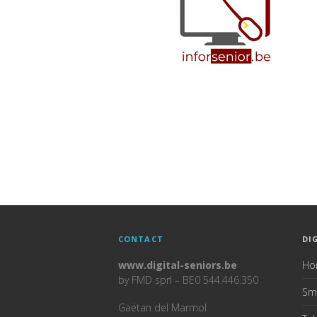
CONTACT
DI
www.digital-seniors.be
Ho
by FMD sprl – BE0 544.446.350
Sm
Gaëtan del Marmol