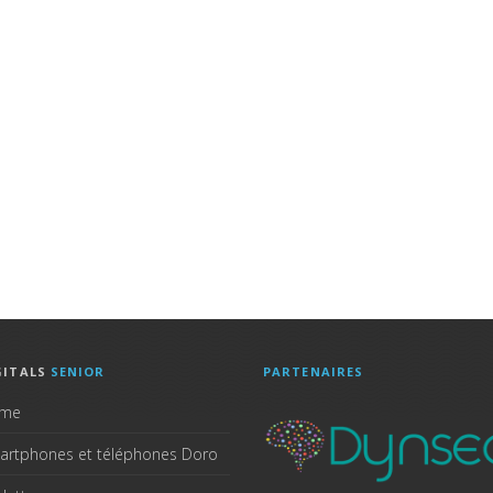
GITALS
SENIOR
PARTENAIRES
me
artphones et téléphones Doro