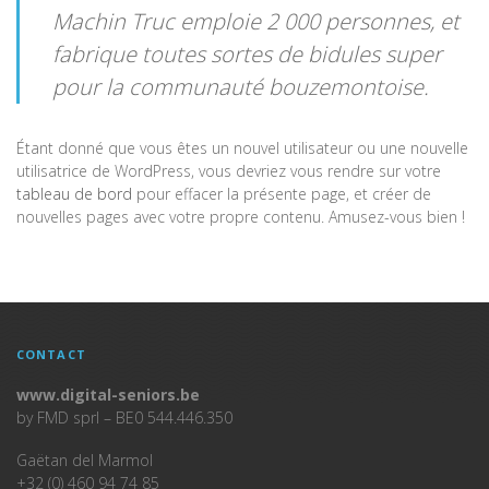
Machin Truc emploie 2 000 personnes, et
fabrique toutes sortes de bidules super
pour la communauté bouzemontoise.
Étant donné que vous êtes un nouvel utilisateur ou une nouvelle
utilisatrice de WordPress, vous devriez vous rendre sur votre
tableau de bord
pour effacer la présente page, et créer de
nouvelles pages avec votre propre contenu. Amusez-vous bien !
CONTACT
www.digital-seniors.be
by FMD sprl – BE0 544.446.350
Gaëtan del Marmol
+32 (0) 460 94 74 85