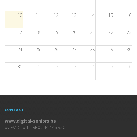
10
11
12
13
14
15
16
17
18
19
20
21
22
23
24
25
26
27
28
29
30
31
1
2
3
4
5
6
CONTACT
www.digital-seniors.be
by FMD sprl – BE0 544.446.350