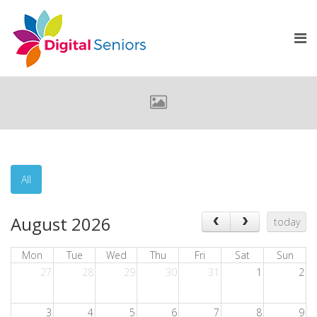
All
August 2026
today
Mon
Tue
Wed
Thu
Fri
Sat
Sun
27
28
29
30
31
1
2
3
4
5
6
7
8
9